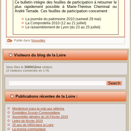
Ce bulletin intègre des feuilles de participation à retourner le
plus rapidement possible à Marie-Thérèse Cheminal ou
André Terrade. Ces feuilles de participation concernent :
La journée du patrimoine 2010 (samedi 29 mai)
La Compostella 2010 (12 au 21 juillet)
Le rassemblement de Lyon (du 23 au 25 juillet)
Publié dans
Nouvelles
Visiteurs du blog de la Loire
Vous êtes le
308061ème
visiteur.
(2 visiteurs connectés en 1 H).
Publications récentes de la Loire :
Montbrison trace la voie aux pèlerins
Expédition Scouto-Compostellane
Assemblée plénière du 16 Février 2019
Lettre de février 2019
25 ans de l’ARA dans la Loire
La presse communique