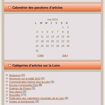
Calendrier des parutions d’articles
mai 2010
L
M
M
J
V
S
D
1
2
3
4
5
6
7
8
9
10
11
12
13
14
15
16
17
18
19
20
21
22
23
24
25
26
27
28
29
30
31
« Mar
Juil »
Catégories d’articles sur la Loire
(1)
Annonces
(1)
Annonces sur le jubilé 2010
(1)
Communication interne pour la Loire
(6)
Europa Compostela 2010
(1)
Galeries de Photos
(2)
Non classé
(77)
Nouvelles
(2)
Publication des calendriers d'activités de la Loire
(2)
Sorties et évènements